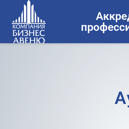
Аккре
професси
А