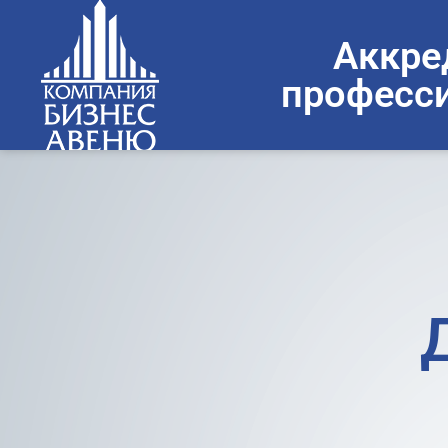
Аккре
професси