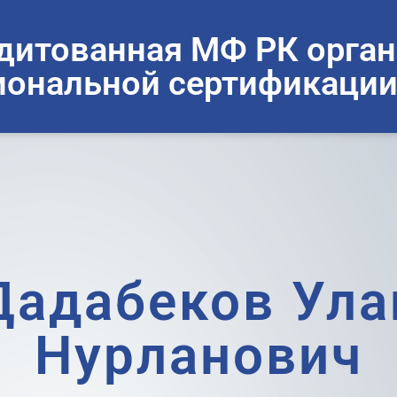
дитованная МФ РК орган
ональной сертификации
Дадабеков Ула
Нурланович