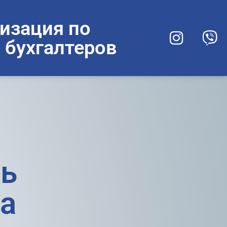
изация по
 бухгалтеров
ль
а