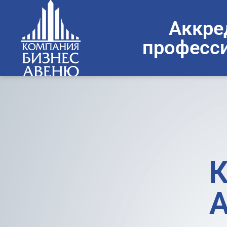
Аккре
професси
К