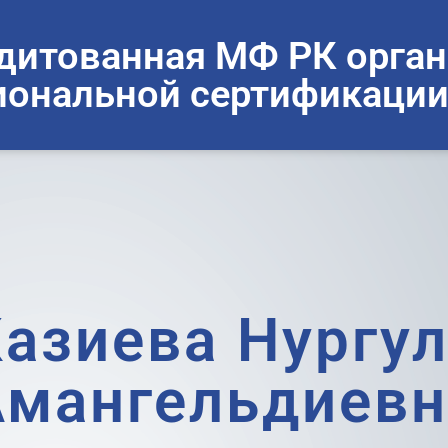
дитованная МФ РК орган
ональной сертификации
азиева Нургу
Амангельдиевн