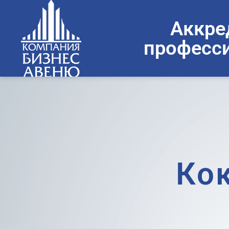
Аккре
професси
Ко