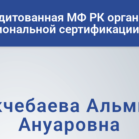
дитованная МФ РК орган
ональной сертификации
кчебаева Альм
Ануаровна