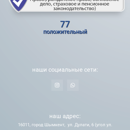
77
положительный
наши социальные сети:
наш адрес:
16011, город Шымкент, ул. Дулати, 6 (угол ул.