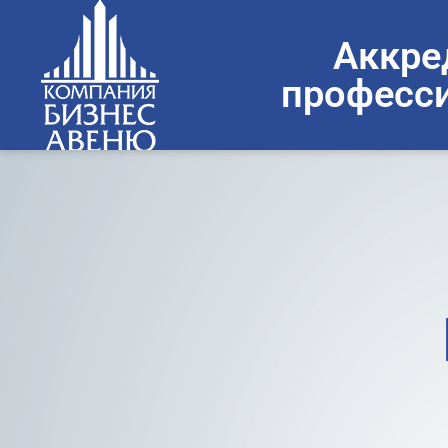
Аккре
професси