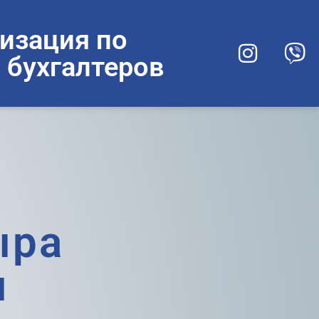
изация по
 бухгалтеров
ыра
ы