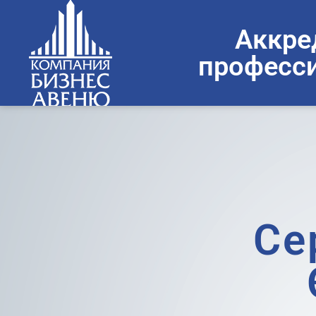
Аккре
професси
Се