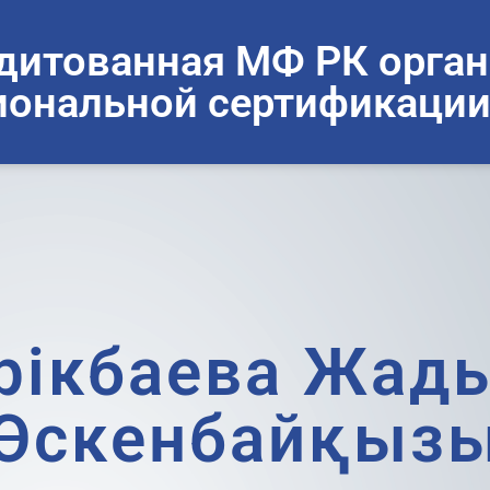
дитованная МФ РК орган
ональной сертификации
рікбаева Жад
Өскенбайқыз