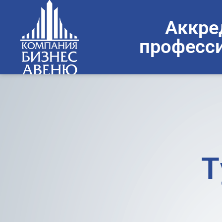
Аккре
професси
Т