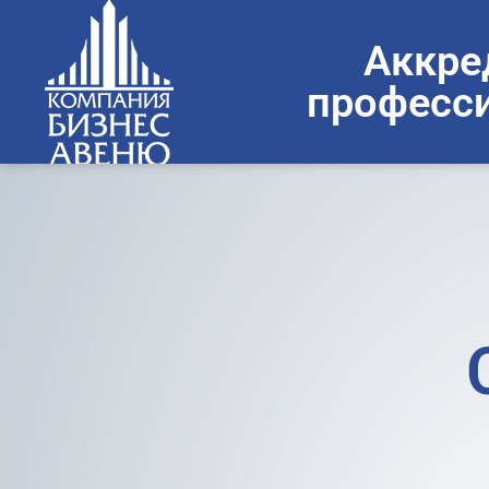
Аккре
професси